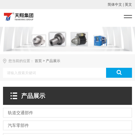
简体中文
|
英文
您当前的位置：
首页
>
产品展示
产品展示
轨道交通部件
汽车零部件