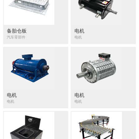
备胎仓板
电机
汽车零部件
电机
电机
电机
电机
电机