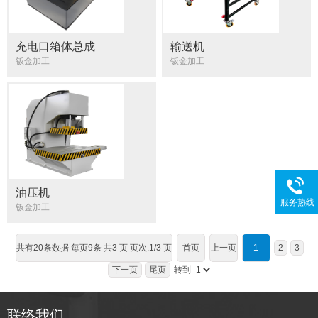
充电口箱体总成
输送机
钣金加工
钣金加工
油压机
服务热线
钣金加工
共有20条数据 每页9条 共3 页 页次:1/3 页
首页
上一页
1
2
3
下一页
尾页
转到
联络我们