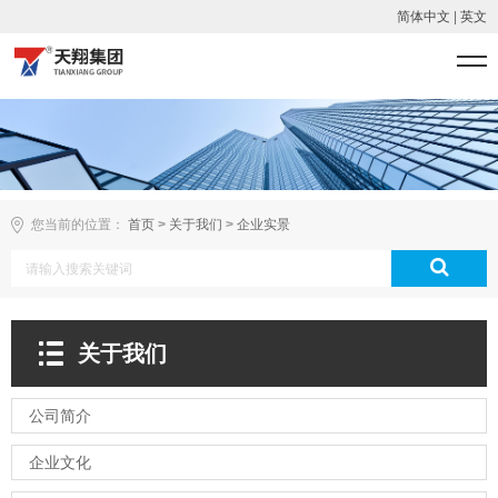
简体中文
|
英文
您当前的位置：
首页
>
关于我们
>
企业实景
关于我们
公司简介
企业文化