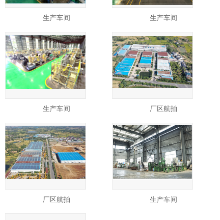
生产车间
生产车间
生产车间
厂区航拍
厂区航拍
生产车间