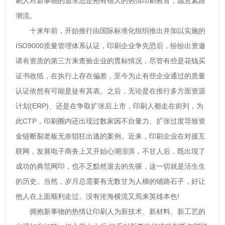
刷人对新事物的追求总是抱有很大的热情印刷教育，愿意紧跟
潮流。
十来年前，开始推行由国际标准化组织推出并加以实施的
ISO9000质量管理体系认证，印刷企业争先恐后，纷纷出资邀
请有资质的第三方来查验企业的贯标情况，尽管有些是花钱买
证书收纸，在执行上存在偏差，至今为止有些企业通过的质量
认证依然有可能是徒有其表。之后，无论是在推行多方面资源
计划(ERP)、还是在争取扩张后上市，印刷人都走在前列，为
此CTP，印刷圈内还出现过数家因不自量力、扩张过度导致资
金链断裂老板无奈猖狂出逃的案例。近来，印刷企业在对接互
联网，发展电子商务上又开始心潮澎湃，不甘人后，既出现了
成功的典范网印，也不乏黯然退去的先驱，这一切就是活生生
的历史。当然，岁月总需要有无数甘为人梯的铺路石子，好让
他人在上面顺利走过。没有沧海横流又焉来英雄本色!
拥抱新事物的热情让印刷人为新技术、新材料、新工艺的