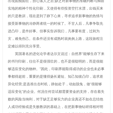
出现如痴如狂，担心落人之后;缺乏对新事物的准确判断与脚踏
实地的精神个性化印刷，又使得有些投资空打水漂，出钱买来
的只是教训，现在是到了静下心来，寻求追求新事物的热情与
接受新事物的冷静两者统一的时候了。不甘人后，凡事争取先
进凸印，是件好事。但事实告诉我们，凡事要有度，过则为
灾，难免伤己。在条件还没有成熟时就匆匆上路，这段旅程注
定难以得到充分享受。
英国著名的进化论学者达尔文说过：自然界“能够生存下来
的书刊印刷，往往不是很强壮的，也不是很聪明的，而是很能
够适应变化的物种。”因此，印刷界能取得成功的企业也未必事
事都得超前，重要的是懂得扬长避短、知己知彼凸印，追求差
异化经营;是选准出击时机，静如处子，动如脱兔，做“很能够
适应变化”的企业。何况任何尝试都需要资金的支持，存在着失
败的风险当纳利，对于缺乏足够实力的企业真还不如在总结他
人成功经验或是失败教训的基础上，在把新事物钻研得相对明