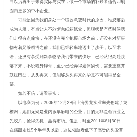
白以后再出手来得实际与实在，做一个市场的补缺者适合印刷
圈内更多的中小企业。
可能是因为我们身处一个喧嚣急变时代的原因，唯恐落后
成为人俎，有点让人不敢懈怠纸箱纸盒，但现状是有些时候我
们走得有点偏快，在还没有完全把握市场之前，还没有对新事
物有着足够领悟之前，我们已经轻率地迈出了步子，以至术
语，还没有享受到新事物给我们带来的快乐，已经从很高处跌
落下来，不说粉身碎骨，至少已经弄得遍体鳞伤，需要重整齐
鼓压凹凸，从头再来，但能够从头再来的毕竟不可能再是全
部。
如若不信，请看事实：
以电商为例：2005年12月29日上海界龙实业率先创建了龙
樱网，她们无疑是业内很早触电的企业，目的无非是领行业之
先胶片，抢得先机，赢得市场。但是，时至2011年6月30日，
在蹒跚走过5个半年头以后，这位领航者低下了高贵的头爱普