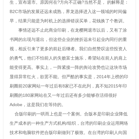
生，宣布退市。原因何在?方向不正确?当然不是， 的解释是：
B2C市场的发展还远未成熟，界龙选择进入这一领域的时间偏
早，结果只能是为时机上的选择错误买单，花钱换了个教训。
事情还远不止此商业印刷，在龙樱网退市以后，又有了涂
书网的出现与退出，但这些企业的挫折远未引起业内同行的重
视，相反引来了更多的前赴后继者。我们自然赞叹这些投资人
的勇气，他们不怕前人的失败富士施乐，希望站在前人的肩上
能变得更高。事实上，一阵紧接一阵的舆论攻势也让这块市场
显得异常红火，欲罢不能。但严酷的事实是，2014年上榜的印
刷圈前20家网站一年过后有8家已不在此列，真不知2015年印
刷圈的180家网站在又一年过后还有多少能够存活得很好
Adobe，这是我们在等待的。
合版印刷的一哄而上也是一个案例。合版本是印刷企业降低
生产成本的一种生产方式机构/组织，台湾的印刷企业运用网络
技术和电脑软件把合版印刷做到了极致。在台湾的印刷人向国